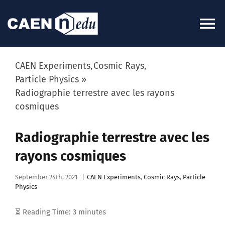
Skip
to
To
content
Na
About
CAEN Experiments
Cosmic Rays
Particle Physics
Radiographie terrestre avec les rayons
News
cosmiques
Experiments
Radiographie terrestre avec les
rayons cosmiques
Videos
September 24th, 2021
|
CAEN Experiments
,
Cosmic Rays
,
Particle
Physics
Kits
⏳️
Reading Time:
3
minutes