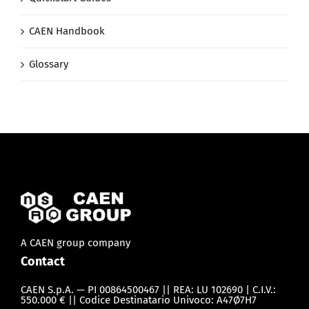
CAEN Handbook
Glossary
A CAEN group company
Contact
CAEN S.p.A. — PI 00864500467 || REA: LU 102690 | C.I.V.:
550.000 € || Codice Destinatario Univoco: A47Ø7H7